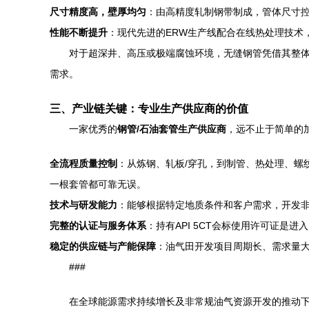
尺寸精度高，壁厚均匀
：由高精度轧制钢带制成，管体尺寸
性能不断提升
：现代先进的ERW生产线配合在线热处理技术
对于超深井、高压或极端腐蚀环境，无缝钢管凭借其整体
需求。
三、产业链关键：专业生产供应商的价值
一家优秀的
钢管/石油套管生产供应商
，远不止于简单的
全流程质量控制
：从炼钢、轧板/穿孔，到制管、热处理、螺纹
一根套管都可靠无误。
技术与研发能力
：能够根据特定地质条件和客户需求，开发非
完整的认证与服务体系
：持有API 5CT会标使用许可证
稳定的供应链与产能保障
：油气田开发项目周期长、需求量
###
在全球能源需求持续增长及非常规油气资源开发的推动下，