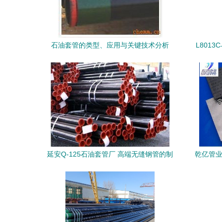
石油套管的类型、应用与关键技术分析
L8013
宝石油
延安Q-125石油套管厂 高端无缝钢管的制
乾亿管业
造与创新