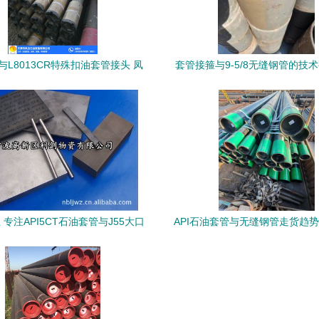
C与L8013CR特殊扣油套管接头 凤
套管接箍与9-5/8无缝钢管的技
在弯管应用中的技术突破与价值
用
 专注API5CT石油套管与J55大口
API石油套管与无缝钢管走货趋
径无缝钢管的质量标杆
析