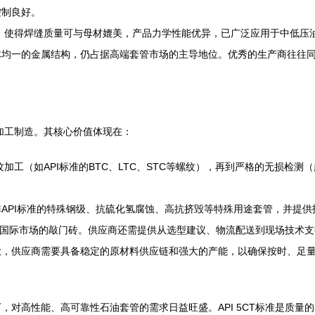
控制良好。
，使得焊缝质量可与母材媲美，产品力学性能优异，已广泛应用于中低压
均一的金属结构，仍占据高端套管市场的主导地位。优秀的生产商往往同
加工制造。其核心价值体现在：
加工（如API标准的BTC、LTC、STC等螺纹），再到严格的无损检
API标准的特殊钢级、抗硫化氢腐蚀、高抗挤毁等特殊用途套管，并提供
是进入国际市场的敲门砖。供应商还需提供从选型建议、物流配送到现场技术
大，供应商需要具备稳定的原材料供应链和强大的产能，以确保按时、足
对高性能、高可靠性石油套管的需求日益旺盛。API 5CT标准是质量