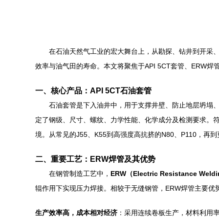
在石油天然气工业的宏大舞台上，从勘探、钻井到开采、
效率与油气田的寿命。本文将聚焦于API 5CT套管、ER
一、核心产品：API 5CT石油套管
石油套管是下入油井中，用于支撑井壁、防止地层坍塌
定了钢级、尺寸、螺纹、力学性能、化学成分及检测要求。符
境。从常见的J55、K55到高强度高抗挤的N80、P110，
二、重要工艺：ERW焊管及其优势
在钢管制造工艺中，
ERW（Electric Resistance We
辊作用下实现压力焊接。相较于无缝钢管，ERW焊管主要优
生产效率高，成本相对经济
：采用连续卷板生产，材料利用