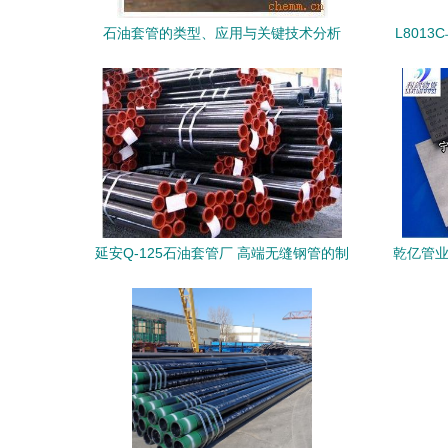
石油套管的类型、应用与关键技术分析
L8013
宝石油
延安Q-125石油套管厂 高端无缝钢管的制
乾亿管业
造与创新