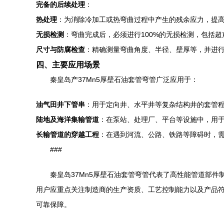
完备的后续处理
：
热处理
：为消除冷加工或热弯曲过程中产生的残余应力，提
无损检测
：弯曲完成后，必须进行100%的无损检测，包括
尺寸与防腐检查
：精确测量弯曲角度、半径、壁厚等，并进
四、主要应用场景
秦皇岛产37Mn5厚壁石油套管弯管广泛应用于：
油气田井下管串
：用于定向井、水平井等复杂结构井的套管
陆地及海洋集输管道
：在泵站、处理厂、平台等设施中，用
长输管道的穿越工程
：在遇到河流、公路、铁路等障碍时，
###
秦皇岛37Mn5厚壁石油套管弯管代表了高性能管道部件
用户应重点关注制造商的生产资质、工艺控制能力以及产品符
可靠保障。