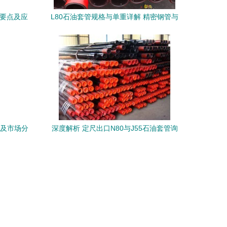
术要点及应
L80石油套管规格与单重详解 精密钢管与
无缝钢管的特点及应用
势及市场分
深度解析 定尺出口N80与J55石油套管询
单报价全流程指南 | 沧州北钢管业无缝钢
管专业解读