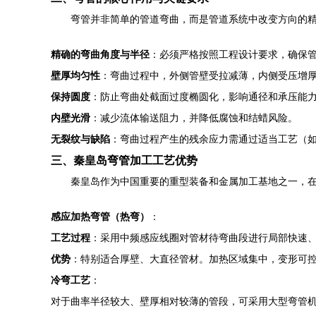
弯管并非简单的管道弯曲，而是管道系统中改变方向的
精确的弯曲角度与半径
：必须严格按照工程设计要求，确保
壁厚均匀性
：弯曲过程中，外侧管壁受拉减薄，内侧受压增
保持圆度
：防止弯曲处截面过度椭圆化，影响通径和承压能
内壁光滑
：减少流体输送阻力，并降低腐蚀和结蜡风险。
无裂纹与缺陷
：弯曲过程产生的残余应力需通过适当工艺（
三、秦皇岛弯管加工工艺优势
秦皇岛作为中国重要的重型装备和金属加工基地之一，在
感应加热弯管（热弯）
：
工艺过程
：采用中频感应线圈对管材待弯曲段进行局部快速
优势
：特别适合厚壁、大直径管材。加热区域集中，变形可
冷弯工艺
：
对于曲率半径较大、壁厚相对较薄的管段，可采用大型弯管