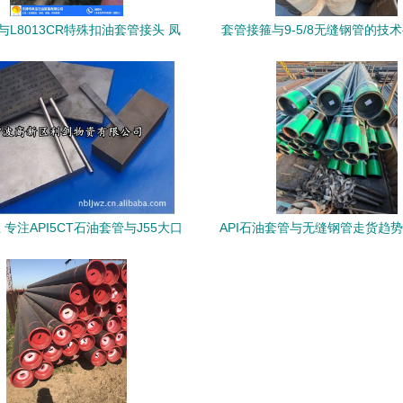
C与L8013CR特殊扣油套管接头 凤
套管接箍与9-5/8无缝钢管的技
在弯管应用中的技术突破与价值
用
 专注API5CT石油套管与J55大口
API石油套管与无缝钢管走货趋
径无缝钢管的质量标杆
析