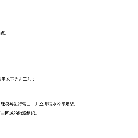
弱点。
采用以下先进工艺：
围绕模具进行弯曲，并立即喷水冷却定型。
弯曲区域的微观组织。