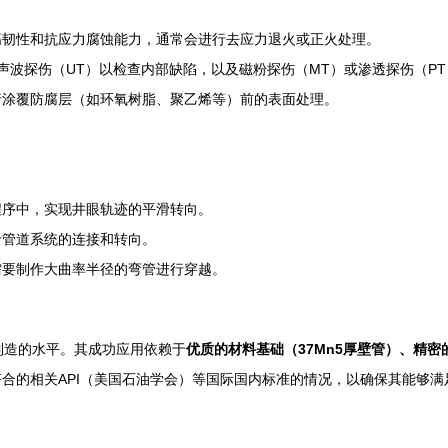
高韧性和抗应力腐蚀能力，通常会进行去应力退火或正火处理。
超声波探伤（UT）以检查内部缺陷，以及磁粉探伤（MT）或渗透探伤（P
行涂覆防腐层（如环氧树脂、聚乙烯等）前的表面处理。
程序中，实现井眼轨迹的平滑转向。
于管道系统的连接和转向。
需要制作大曲率半径的弯管进行穿越。
制造的水平。其成功应用依赖于
优质的材料基础（37Mn5厚壁管）、精
合的相关API（美国石油学会）等国际国内标准的情况，以确保其能够