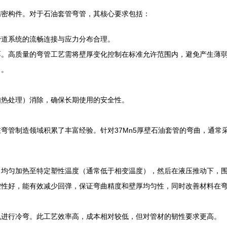
精密构件。对于石油套管弯管，其核心要求包括：
管道系统的流畅连接与应力分布合理。
厚。高质量的弯管工艺需将壁厚变化控制在标准允许范围内，避免产生薄
力。
如热处理）消除，确保长期使用的安全性。
弯管制造领域积累了丰富经验。针对37Mn5厚壁石油套管的弯曲，通常
、均匀加热至特定塑性温度（通常低于相变温度），然后在液压推动下，
控性好，能有效减少回弹，保证弯曲精度和壁厚均匀性，同时改善材料在
机进行冷弯。此工艺效率高，成本相对较低，但对管材的韧性要求更高。